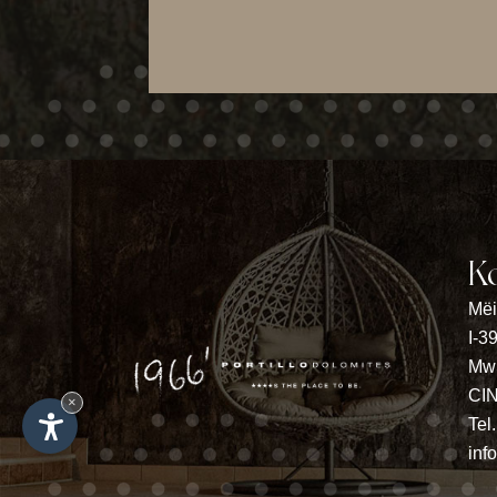
K
Mëi
I-3
MwS
CI
×
Tel
inf
BEDINGUNGEN
FOTOGALERIE
LAGE & ANFAHRT