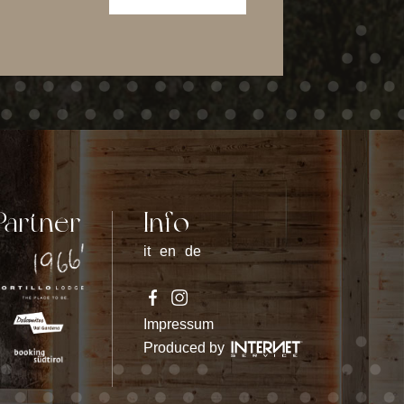
Partner
Info
it
en
de
Impressum
Produced by
FACEBOOK
INSTAGRAM