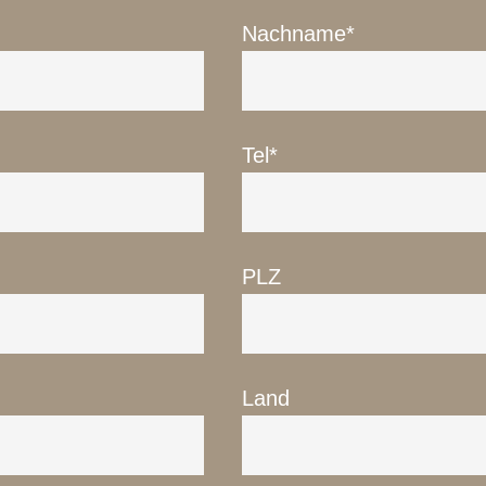
Nachname*
ten
en
n
Tel*
ge
PLZ
Land