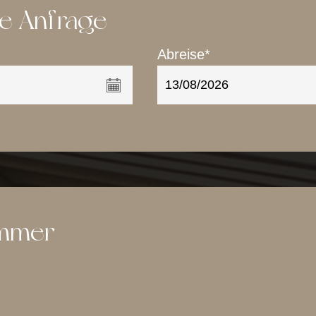
he Anfrage
Abreise*
immer