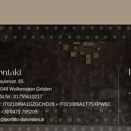
ontakt
sulesstr. 65
9048 Wolkenstein Gröden
t.Nr.: 01755610217
N: IT021089A1GZGCHD28 + IT021089A1T7SXPW8J
.
+39 0471 795205
o@portillo-dolomites.it
IT
EN
DE