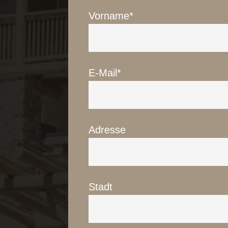
Vorname*
Aktivitä
Anfrag
Buche
E-Mail*
The Lod
Adresse
Stadt