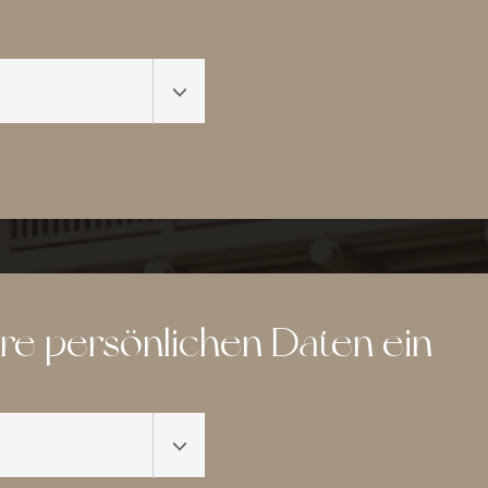
hre persönlichen Daten ein
tes 1966'
r
ss
Pakete