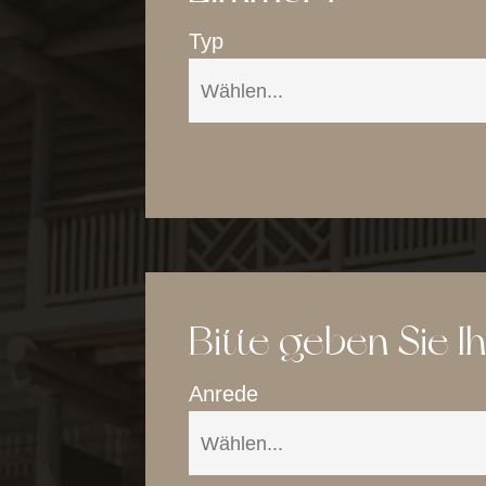
Typ
Bitte geben Sie I
Portillo Dolomi
Zimme
Anrede
Wellne
Angebote & 