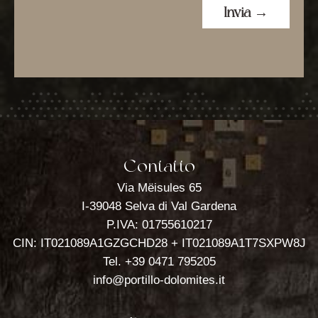
Contatto
Via Mëisules 65
I-39048 Selva di Val Gardena
P.IVA: 01755610217
CIN: IT021089A1GZGCHD28 + IT021089A1T7SXPW8J
Tel.
+39 0471 795205
info@portillo-dolomites.it