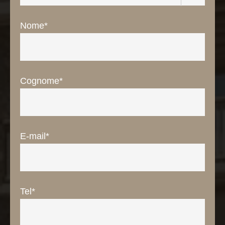
Nome*
Cognome*
E-mail*
Portillo Dolomites 1966'
Camere
Centro benessere
Tel*
Offerte & Pacchetti