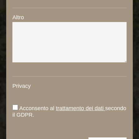
Altro
Privacy
Acconsento al
trattamento dei dati
secondo
il GDPR.