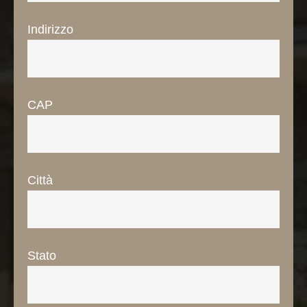
Attività
Richiesta
Indirizzo
Prenota
The Lodge
CAP
Città
Stato