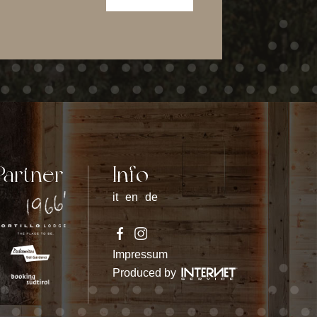
Partner
Info
it
en
de
Impressum
Produced by
FACEBOOK
INSTAGRAM