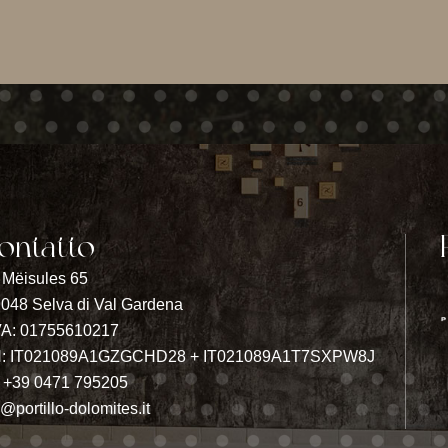
ontatto
 Mëisules 65
9048 Selva di Val Gardena
VA: 01755610217
N: IT021089A1GZGCHD28 + IT021089A1T7SXPW8J
.
+39 0471 795205
o@portillo-dolomites.it
IT
EN
DE