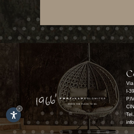
C
Via
I-3
P.I
CI
×
Tel
inf
CONDIZIONI
GALLERIA FOTO
LOCALITÀ & ARRIVO