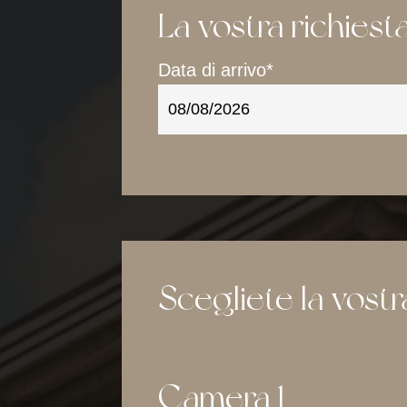
La vostra richiest
Data di arrivo*
Scegliete la vost
Camera 1