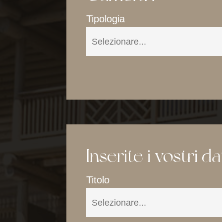
Tipologia
Inserite i vostri d
Portillo Dolomi
Camer
Titolo
Centro ben
Offerte & Pa