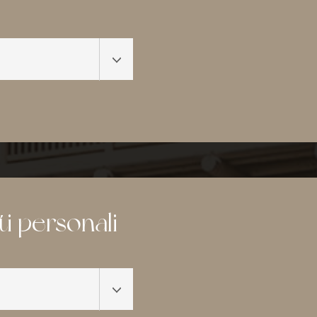
ati personali
tes 1966'
e
essere
cchetti