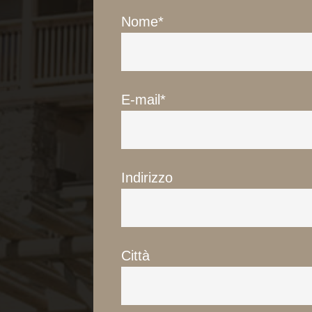
Nome*
Attivit
Richies
Prenot
E-mail*
The Lod
Indirizzo
Città