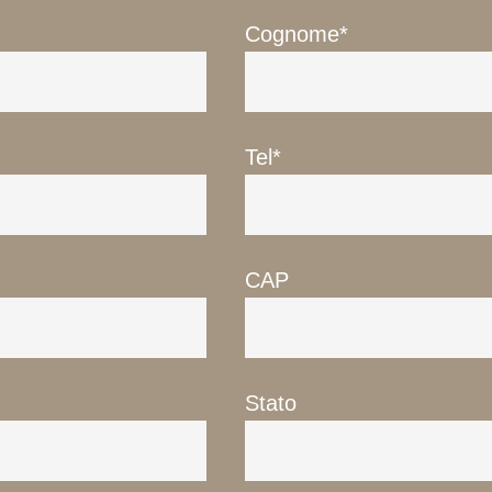
Cognome*
à
ta
a
Tel*
ge
CAP
Stato